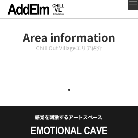
Area information
Chill Out Villageエリア紹介