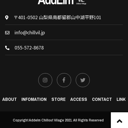
〒401-0502 山梨県南都留郡山中湖平野101
info@chillvil.jp
055-572-8678
ABOUT
INFOMATION
STORE
ACCESS
CONTACT
LINK
Copyright Addelm Chillout Vilage 2021. All Rights Reserved