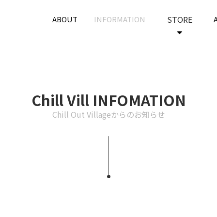
STORE
ABOUT
INFORMATION
BOOST STORE
lil’frits(SUGEEZ)
RECOVERY
STATION
Chill Vill INFOMATION
Chill Out Villageからのお知らせ